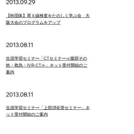
2013
.09
.29
【他団体】胃Ｘ線検査をたのしく学ぶ会 大
阪大会のプログラムをアップ
2013.08.11
生涯学習セミナー「CTセミナー≪腹部その
他・救急・IVR-CT≫」ネット受付開始のご
案内
2013
.08
.11
生涯学習セミナー「上部消化管セミナー」ネ
ット受付開始のご案内