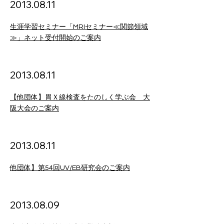
2013
.08
.11
生涯学習セミナー「MRIセミナー≪関節領域
≫」ネット受付開始のご案内
2013
.08
.11
【他団体】胃Ｘ線検査をたのしく学ぶ会 大
阪大会のご案内
2013
.08
.11
他団体】第54回UV/EB研究会のご案内
2013
.08
.09