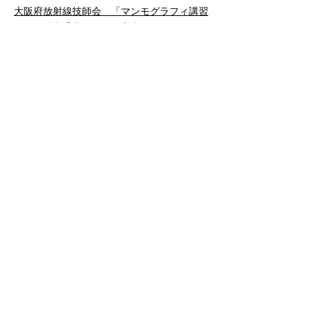
大阪府放射線技師会 「マンモグラフィ講習
会」（精中委共催）のご案内
2013
.05
.19
「診療放射線技師のためのフレッシャーズセ
ミナー」のご案内
2013
.05
.19
公益社団法人 大阪府放射線技師会 定款規
定集をアップ
2013
.05
.19
接遇講座のご案内（'13.07.22開催）