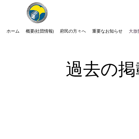
公益社団法人 大阪府診療放射線
次世代につなぐ －新たな役割・可能性
ホーム
概要(社団情報)
府民の方々へ
重要なお知らせ
大放
​過去の