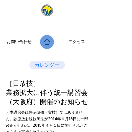
公益社団法人 大阪府診療放射線技師会
次世代につなぐ －新たな役割・可能性を拡げよう－
お問い合わせ
アクセス
Last Update：2026.07.28
カレンダー
［日放技］
業務拡大に伴う統一講習会
（大阪府）開催のお知らせ
・本講習会は告示研修（実技）ではありませ
ん。診療放射線技師法が2014年６月18日に一部
改正が行われ、2015年４月１日に施行されたこ
とをうけ実施されるものです。