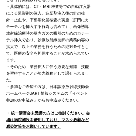
・具体的には、CT・MRI 検査等での自動注入器
による造影剤の注入、造影剤注入後の針の抜
針・止血や、下部消化管検査の実施（肛門にカ
テーテルを挿入する行為も含めて）、画像誘導
放射線治療時の腸内ガスの吸引のためのカテー
テル挿入であり、診療放射線技師の業務内容の
拡大で、以上の業務を行うための絶対条件とし
て、医療の安全を担保することが求められてい
ます。
・そのため、業務拡大に伴う必要な知識、技能
を習得することが努力義務として課せられまし
た。
・参加をご希望の方は、日本診療放射線技師会
ホームページJART 情報システムの「イベント
参加のお申込み」からお申込みください。
・ 統一講習会未受講の方はご検討ください。会
場は病院施設を借用しており、マスク必着など
感染対策をお願いしています。