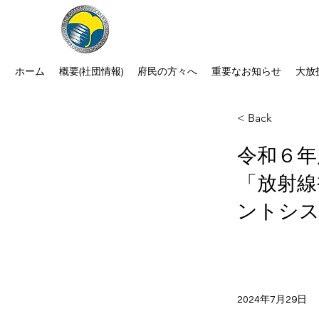
公益社団法人 大阪府診療放射線
次世代につなぐ －新たな役割・可能性
ホーム
概要(社団情報)
府民の方々へ
重要なお知らせ
大放
< Back
令和６年
「放射線
ントシス
2024年7月29日