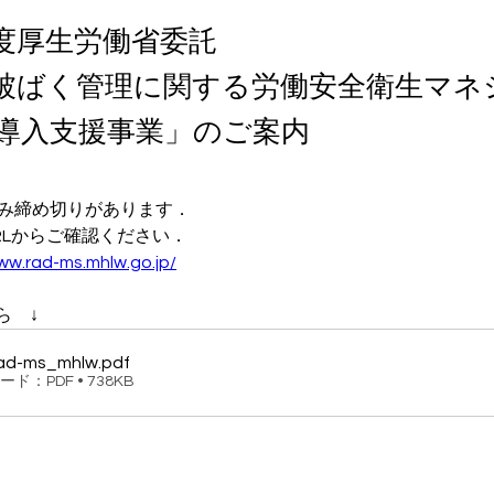
度厚生労働省委託
被ばく管理に関する労働安全衛生マネ
導入支援事業」のご案内
み締め切りがあります．
RLからご確認ください．
ww.rad-ms.mhlw.go.jp/
ら　↓
ad-ms_mhlw
.pdf
ド：PDF • 738KB