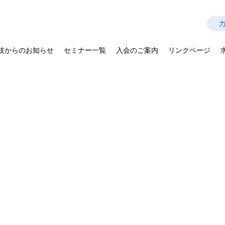
技師会
Last Update：2026.07.28
を拡げよう－
技からのお知らせ
セミナー一覧
入会のご案内
リンクページ