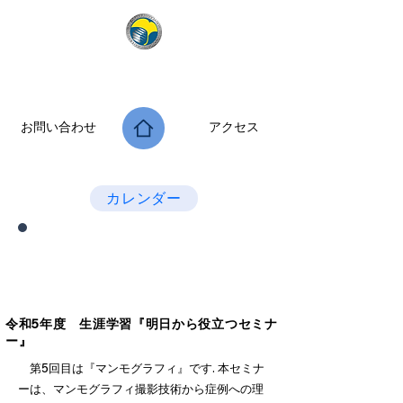
公益社団法人 大阪府診療放射線技師会
次世代につなぐ －新たな役割・可能性を拡げよう－
お問い合わせ
アクセス
Last Update：2026.07.28
カレンダー
府民公開講座 生涯学習セミナー
『明日から役立つセミナー』
令和5年度 生涯学習『明日から役立つセミナ
ー』
第5回目は『マンモグラフィ』です. 本セミナ
ーは、マンモグラフィ撮影技術から症例への理