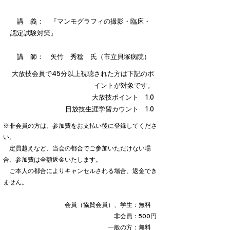
講 義： 『マンモグラフィの撮影・臨床・
認定試験対策』
講 師： 矢竹 秀稔 氏（市立貝塚病院）
大放技会員で45分以上視聴された方は下記のポ
イントが対象です。
大放技ポイント 1.0
日放技生涯学習カウント 1.0
※非会員の方は、参加費をお支払い後に登録してくださ
い。
定員越えなど、当会の都合でご参加いただけない場
合、参加費は全額返金いたします。
ご本人の都合によりキャンセルされる場合、返金でき
ません。
会員（協賛会員）、学生：無料
非会員：500円
一般の方：無料