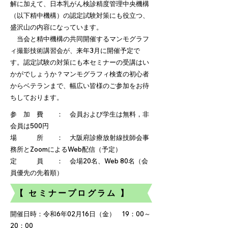
解に加えて、日本乳がん検診精度管理中央機構
（以下精中機構）の認定試験対策にも役立つ、
盛沢山の内容になっています。
当会と精中機構の共同開催するマンモグラフ
ィ撮影技術講習会が、来年3月に開催予定で
す。認定試験の対策にも本セミナーの受講はい
かがでしょうか？マンモグラフィ検査の初心者
からベテランまで、幅広い皆様のご参加をお待
ちしております。
参 加 費 ： 会員および学生は無料，非
会員は500円
場 所 ： 大阪府診療放射線技師会事
務所とZoomによるWeb配信（予定）
定 員 ： 会場20名、Web 80名（会
員優先の先着順）
【 セミナープログラム 】
開催日時：令和6年02月16日（金） 19：00～
20：00