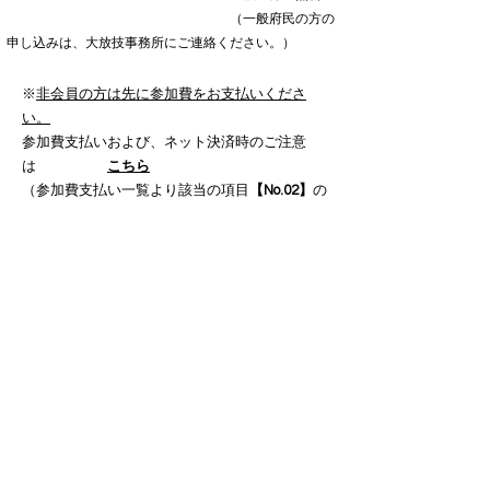
（一般府民の方の
申し込みは、大放技事務所にご連絡ください。）
※
非会員の方は先に参加費をお支払いくださ
い。
参加費支払いおよび、ネット決済時のご注意
は
こちら
（参加費支払い一覧より該当の項目
【No.02】
の
支払いボタンをクリックしてください）
申し込みは
こちら
申込期間 会場 令和5年12月1日（金）～令
和6年2月9日（金）
Web 開催日当日まで受付
（申し込み時エラーが出た場
合は、下記アドレスまで、ご連絡ください）
【お問い合わせ先】
大放技事務所（TEL：06-6765-0301）平日の13時～