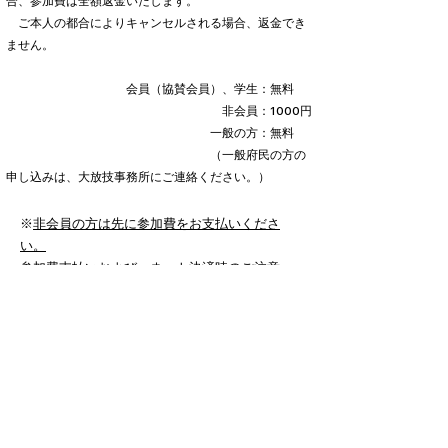
合、参加費は全額返金いたします。
ご本人の都合によりキャンセルされる場合、返金でき
ません。
会員（協賛会員）、学生：無料
非会員：1000円
一般の方：無料
（一般府民の方の
申し込みは、大放技事務所にご連絡ください。）
※
非会員の方は先に参加費をお支払いくださ
い。
参加費支払いおよび、ネット決済時のご注意
は
こちら
（参加費支払い一覧より該当の項目
【No.01】
の
支払いボタンをクリックしてください）
申し込みは
こちら
申込期間 Web 令和６年８月１日（水）
～ 開催日当日まで受付
（申し込み時エラーが出た場