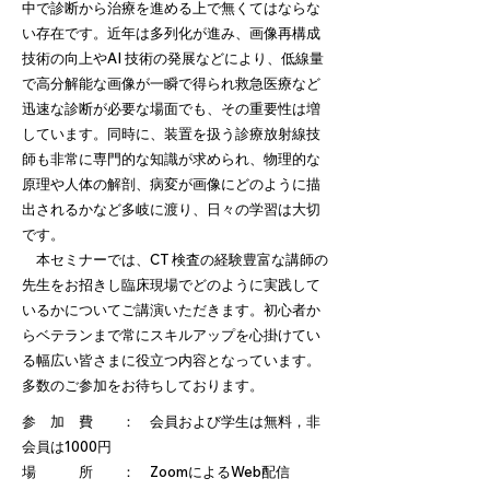
中で診断から治療を進める上で無くてはならな
い存在です。近年は多列化が進み、画像再構成
技術の向上やAI 技術の発展などにより、低線量
で高分解能な画像が一瞬で得られ救急医療など
迅速な診断が必要な場面でも、その重要性は増
しています。同時に、装置を扱う診療放射線技
師も非常に専門的な知識が求められ、物理的な
原理や人体の解剖、病変が画像にどのように描
出されるかなど多岐に渡り、日々の学習は大切
です。
本セミナーでは、CT 検査の経験豊富な講師の
先生をお招きし臨床現場でどのように実践して
いるかについてご講演いただきます。初心者か
らベテランまで常にスキルアップを心掛けてい
る幅広い皆さまに役立つ内容となっています。
多数のご参加をお待ちしております。
参 加 費 ： 会員および学生は無料，非
会員は1000円
場 所 ： ZoomによるWeb配信