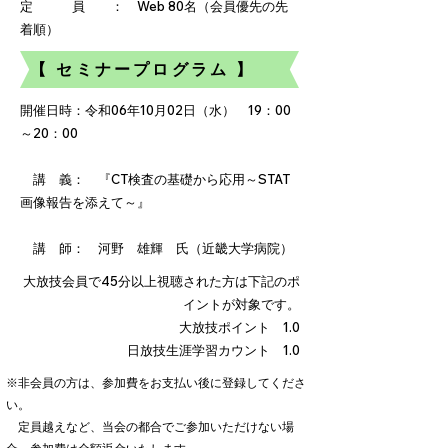
定 員 ： Web 80名（会員優先の先
着順）
【 セミナープログラム 】
開催日時：令和06年10月02日（水） 19：00
～20：00
講 義： 『CT検査の基礎から応用～STAT
画像報告を添えて～』
講 師： 河野 雄輝 氏（近畿大学病院）
大放技会員で45分以上視聴された方は下記のポ
イントが対象です。
大放技ポイント 1.0
日放技生涯学習カウント 1.0
※非会員の方は、参加費をお支払い後に登録してくださ
い。
定員越えなど、当会の都合でご参加いただけない場