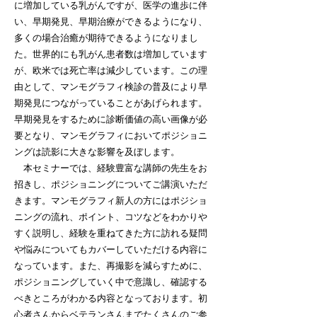
に増加している乳がんですが、医学の進歩に伴
い、早期発見、早期治療ができるようになり、
多くの場合治癒が期待できるようになりまし
た。世界的にも乳がん患者数は増加しています
が、欧米では死亡率は減少しています。この理
由として、マンモグラフィ検診の普及により早
期発見につながっていることがあげられます。
早期発見をするために診断価値の高い画像が必
要となり、マンモグラフィにおいてポジショニ
ングは読影に大きな影響を及ぼします。
本セミナーでは、経験豊富な講師の先生をお
招きし、ポジショニングについてご講演いただ
きます。マンモグラフィ新人の方にはポジショ
ニングの流れ、ポイント、コツなどをわかりや
すく説明し、経験を重ねてきた方に訪れる疑問
や悩みについてもカバーしていただける内容に
なっています。また、再撮影を減らすために、
ポジショニングしていく中で意識し、確認する
べきところがわかる内容となっております。初
心者さんからベテランさんまでたくさんのご参