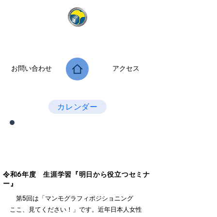
公益社団法人 大阪府診療放射線技師会
次世代につなぐ －新たな役割・可能性を拡げよう－
お問い合わせ
アクセス
Last Update：2026.07.28
カレンダー
府民公開講座 生涯学習セミナー
『明日から役立つセミナー』
令和6年度 生涯学習『明日から役立つセミナ
ー』
第5回は「マンモグラフィポジショニング
ここ、見てください！」です。近年日本人女性