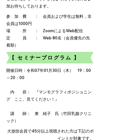
加お待ちしております。
参 加 費 ： 会員および学生は無料，非
会員は1000円
場 所 ： ZoomによるWeb配信
定 員 ： Web 80名（会員優先の先
着順）
【 セミナープログラム 】
開催日時：令和07年01月30日（木） 19：00
～20：00
内 容： 『マンモグラフィポジショニン
グ ここ、見てください！』
講 師： 東 純子 氏（竹田乳腺クリニ
ック）
大放技会員で45分以上視聴された方は下記のポ
イントが対象です。