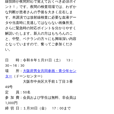
線技師が夜間対応で覚えておくべき必須ポイ
ント！」です。夜間の検査現場では、わずか
な判断が患者さんの予後を大きく左右しま
す。本講演では放射線検査に必要な血液デー
タや当直時に見逃してはならない画像所見、
さらに緊急時の対応ポイントを分かりやすく
解説いたします。新人の方はもちろんのこ
と、中堅、ベテランの方々にも興味深い内容
となっていますので、奮ってご参加くださ
い。
日　　時：令和８年１月31日（土）　13：
30～16：30
場　　所：
大阪府男女共同参画・青少年セン
ター
（ドーンセンター）
　　　　　大阪市中央区大手前１丁目３番
49号
定　　員：50名
参 加 費：会員および学生は無料、非会員は
1,000円
締 切 日：１月30日（金）　17：00まで