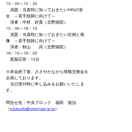
15：05～15：35
　演題：当直時に知っておきたいMRIの安
全　～若手技師に向けて～
　演者：中村　好貴（北野病院）
15：40～16：10
　演題：当直時に知っておきたい症例と画
像　～若手技師に向けて～
　演者：秋山　　武（北野病院）
16：10～16：25
　質疑応答：15分
※本会終了後、ささやかながら情報交換会を
企画しております。
　当日受付時に申し込みをお願いいたしま
す。
問合せ先：中央ブロック　福田　慎治
（
s.fukuda@otemae.gr.jp
）