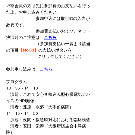
※非会員の方は先に参加費のお支払いを行っ
た上、お申し込みください。
　　　　　　　参加申込には取引IDの入力が
必要です。
　　　　　　　参加費支払いおよび、ネット
決済時のご注意は　
こちら
　　　　　　　（参加費支払い一覧より該当
の項目
【No.03】
の支払いボタンを
　　　　　　　  クリックしてください）
参加申し込みは　
こちら
プログラム
13：35～14：10
　演題：これで安心 !! 植込み型心臓電気デバ
イスのMRI撮像
　演者：蓬原　永盛（大手前病院）
14：15～14：50
　演題：夜間・救急時対応における臨床検査
　演者：安田　栄泰（大阪府済生会中津病
院）