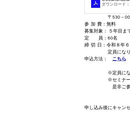
ダウンロード：PD
　　　　　〒530－0
参  加  費：無料
募集対象： ５年目ま
定　　員：60名
締  切  日：令和８
　　　　　定員にな
申込方法：　
こちら
　　　　　※定員に
　　　　　※セミナ
　　　　　　是非ご
申し込み後にキャン