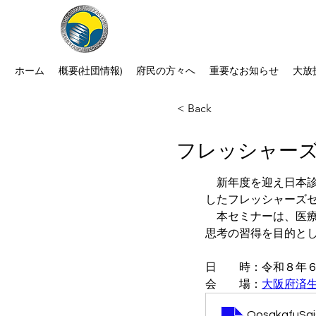
公益社団法人 大阪府診療放射線
次世代につなぐ －新たな役割・可能性
ホーム
概要(社団情報)
府民の方々へ
重要なお知らせ
大放
< Back
フレッシャー
　新年度を迎え日本
したフレッシャーズ
　本セミナーは、医
思考の習得を目的と
日　　時：令和８年６月
会　　場：
大阪府済
OosakafuSai