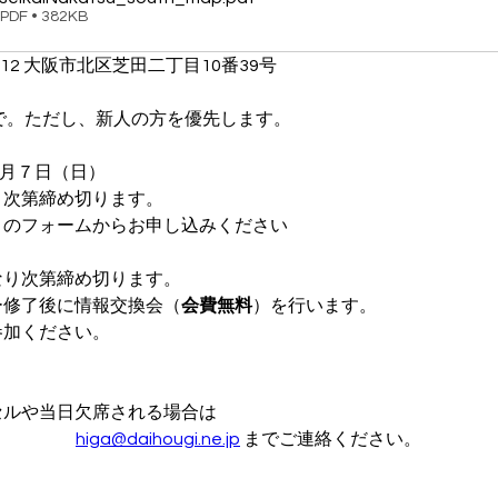
F • 382KB
012 大阪市北区芝田二丁目10番39号
で。ただし、新人の方を優先します。
年６月７日（日）
り次第締め切ります。
　のフォームからお申し込みください
なり次第締め切ります。
ー修了後に情報交換会（
会費無料
）を行います。
参加ください。
セルや当日欠席される場合は
higa@daihougi.ne.jp
 までご連絡ください。