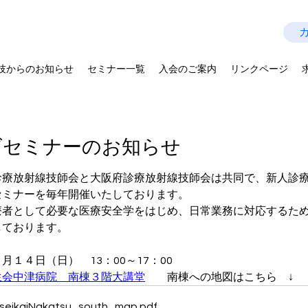
技師会
Last Update：2026.07.28
を拡げよう－
技からのお知らせ
セミナー一覧
入会のご案内
リンクページ
ズセミナーのお知らせ
診療放射線技師会と大阪府診療放射線技師会は共同で、新人診
セミナーを毎年開催いたしております。
療者として必要な医療安全学をはじめ、日常業務に対応するた
しております。
１４日（日）　13：00～17：00
生会中津病院　南棟３階大講堂
　　南棟への地図はこちら　↓
seikaiNakatsu_south_map
.pdf