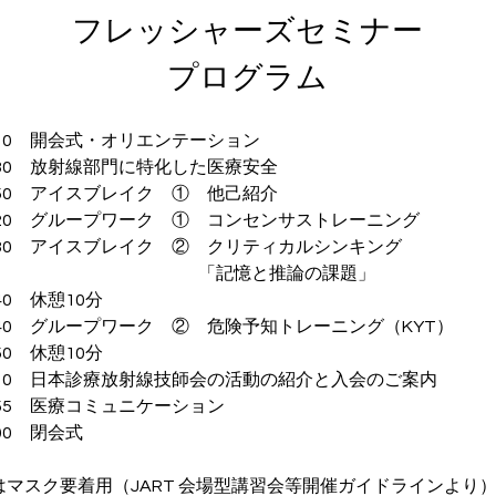
フレッシャーズセミナー
プログラム
：10　開会式・オリエンテーション
：30　放射線部門に特化した医療安全
：50　アイスブレイク　①　他己紹介
4：20　グループワーク　①　コンセンサストレーニング
4：30　アイスブレイク　②　クリティカルシンキング
　　　　　　　　　　　　「記憶と推論の課題」
40　休憩10分
：40　グループワーク　②　危険予知トレーニング（KYT）
50　休憩10分
6：10　日本診療放射線技師会の活動の紹介と入会のご案内
：55　医療コミュニケーション
00　閉会式
はマスク要着用（JART 会場型講習会等開催ガイドラインより