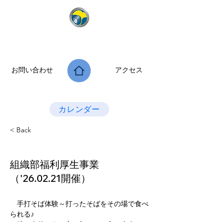
公益社団法人 大阪府診療放射線技師会
次世代につなぐ －新たな役割・可能性を拡げよう－
お問い合わせ
アクセス
Last Update：2026.07.28
カレンダー
< Back
組織部福利厚生事業
（'26.02.21開催）
　手打そば体験～打ったそばをその場で食べ
られる♪