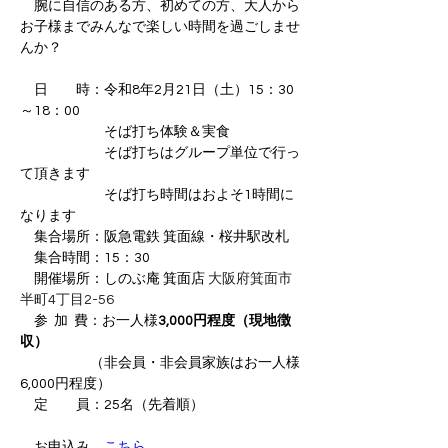
　腕に自信のある方、初めての方、大人から
お子様までみんなで楽しい時間を過ごしませ
んか？
　日　　時：令和8年2月21日（土）15：30
～18：00
　　　　　　そば打ち体験＆実食
　　　　　　そば打ちはグループ単位で行っ
て頂きます                                                  
　　　　　　そば打ち時間はおよそ1時間に
なります
　集合場所：阪急電鉄 箕面線・桜井駅改札
　集合時間：15：30
　開催場所：しのぶ庵 箕面店 
大阪府箕面市
半町4丁目2-56
　参  加  費：お一人様
3,000円程度（現地徴
収）
（非会員・非会員家族はお一人様
6,000円程度）
　定　　員：25名（先着順）
　お申込み　
こちら