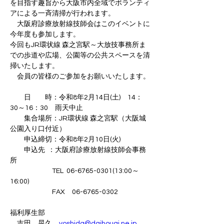
を目指す趣旨から大阪市内全域でボランティ
アによる一斉清掃が行われます。
　大阪府診療放射線技師会はこのイベントに
今年度も参加します。
今回もJR環状線 森之宮駅～大放技事務所ま
での歩道や広場、公園等の公共スペースを清
掃いたします。
　会員の皆様のご参加をお願いいたします。
　　日　　時：令和8年2月14日(土)　14：
30～16：30　雨天中止
　　集合場所：JR環状線 森之宮駅（大阪城
公園入り口付近）
　　申込締切：令和8年2月10日(火)
　　申込先  ：大阪府診療放射線技師会事務
所
　　　　　　TEL  06-6765-0301(13:00～
16:00)　　　
　　　　　　FAX　06-6765-0302
福利厚生部
　吉田　晃久　
yoshida@daihougi.ne.jp