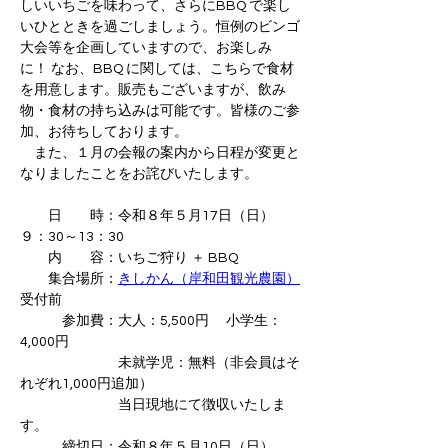
しいいちごを味わって、さらにBBQ で楽し
いひとときを過ごしましょう。恒例のビンゴ
大会等を企画していますので、お楽しみ
に！ なお、BBQ に関しては、こちらで食材
を用意します。販売もございますが、飲み
物・食材の持ち込みは可能です。皆様のご参
加、お待ちしております。
　また、１月の会報の案内から日程が変更と
なりましたことをお詫びいたします。
　　日　　時：令和８年５月17日（日）　
９：30～13：30
　　内　　容：いちご狩り ＋ BBQ
　　集合場所：
きしかん（岸和田観光農園）
受付前
　　　参加費：大人：5,500円　 小学生：
4,000円
　　　　　　　未就学児：無料（非会員はそ
れぞれ1,000円追加）
　　　　　　　当日現地にて徴収いたしま
す。
　　　締切日：令和８年５月10日（日）