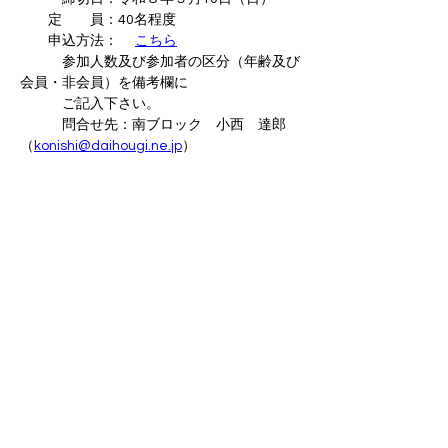
　　定　　員：40名程度
　　申込方法： 　
こちら
　　　参加人数及び参加者の区分（年齢及び
会員・非会員）を備考欄に
　　　ご記入下さい。
　　　問合せ先：南ブロック　小西　達郎
（
konishi@daihougi.ne.jp
）