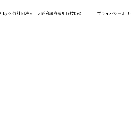
​事務所電話対応時間 平日 13
：00～16：00
3 by
公益社団法人 大阪府診療放射線技師会
プライバシーポリ