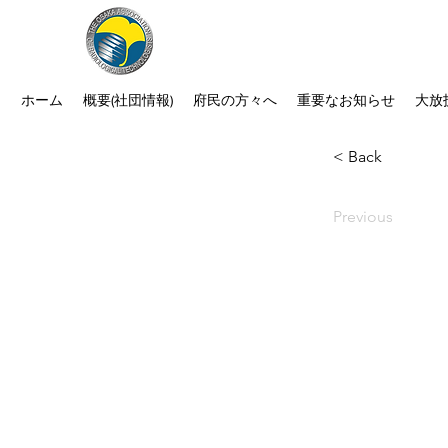
公益社団法人 大阪府診療放射線
次世代につなぐ －新たな役割・可能性
ホーム
概要(社団情報)
府民の方々へ
重要なお知らせ
大放
< Back
Previous