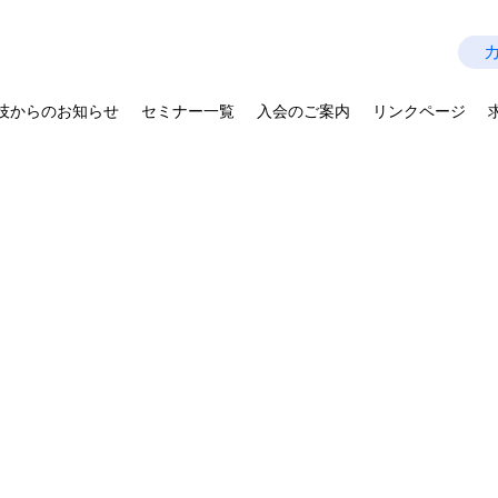
技師会
Last Update：2026.07.28
を拡げよう－
技からのお知らせ
セミナー一覧
入会のご案内
リンクページ
公益社団法人 大阪府診療放射線技師会
〒543-0018 大阪府大阪市天王寺区空清町8-33
​ 大阪府医師協同組合東館5階
TEL：06-6765-0301
FAX：06-6765-0302