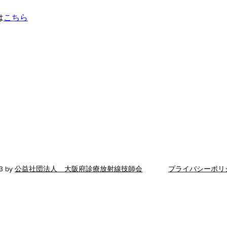
は
こちら
公益社団法人 大阪府診療放射線技師会
〒543-0018 大阪府大阪市天王寺区空清町8-33
​ 大阪府医師協同組合東館5階
TEL：06-6765-0301
FAX：06-6765-0302
​事務所電話対応時間 平日 13
：00～16：00
3 by
公益社団法人 大阪府診療放射線技師会
プライバシーポリ