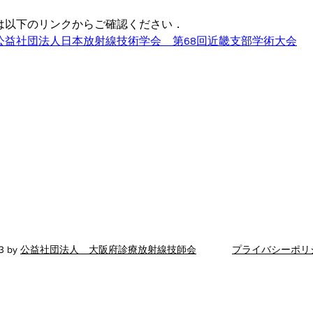
は以下のリンクからご確認ください．
公益社団法人日本放射線技術学会　第68回近畿支部学術大会
公益社団法人 大阪府診療放射線技師会
〒543-0018 大阪府大阪市天王寺区空清町8-33
​ 大阪府医師協同組合東館5階
TEL：06-6765-0301
FAX：06-6765-0302
​事務所電話対応時間 平日 13
：00～16：00
3 by
公益社団法人 大阪府診療放射線技師会
プライバシーポリ