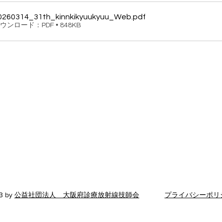
0260314_31th_kinnkikyuukyuu_Web
.pdf
ウンロード：PDF • 848KB
公益社団法人 大阪府診療放射線技師会
〒543-0018 大阪府大阪市天王寺区空清町8-33
​ 大阪府医師協同組合東館5階
TEL：06-6765-0301
FAX：06-6765-0302
​事務所電話対応時間 平日 13
：00～16：00
3 by
公益社団法人 大阪府診療放射線技師会
プライバシーポリ