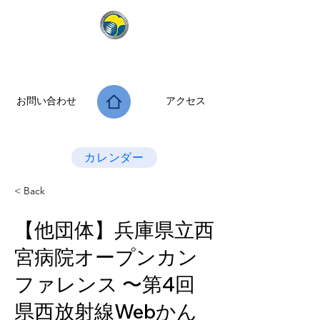
公益社団法人 大阪府診療放射線技師会
次世代につなぐ －新たな役割・可能性を拡げよう－
お問い合わせ
アクセス
Last Update：2026.07.28
カレンダー
< Back
【他団体】兵庫県⽴⻄
宮病院オープンカン
ファレンス 〜第4回
県⻄放射線Webかん