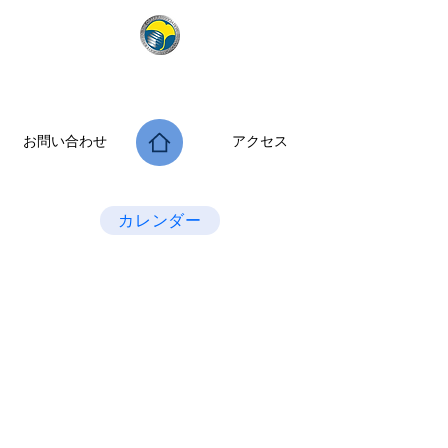
公益社団法人 大阪府診療放射線技師会
次世代につなぐ －新たな役割・可能性を拡げよう－
お問い合わせ
アクセス
Last Update：2026.07.28
カレンダー