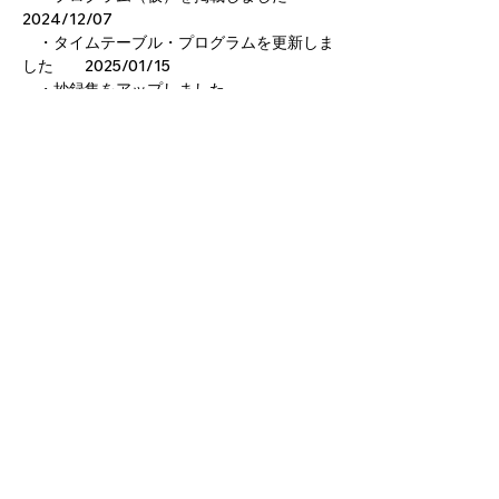
2024/12/07
　・タイムテーブル・プログラムを更新しま
した　　2025/01/15
　・抄録集をアップしました　　
2025/01/20
　・参加登録を延長しました　　→　
～
2025/02/02　まで締切延長
　2025/01/27
　　（ただしランチョンセミナーは申込不
可，お弁当なしでは参加できます）
　・抄録集を更新しました　　2025/01/27
　・近畿地域診療放射線技師会　学術大会ア
プリを公開中です　　2025/01/27
　　『 Kinki2024 』で検索ください
公益社団法人 大阪府診療放射線技師会
〒543-0018 大阪府大阪市天王寺区空清町8-